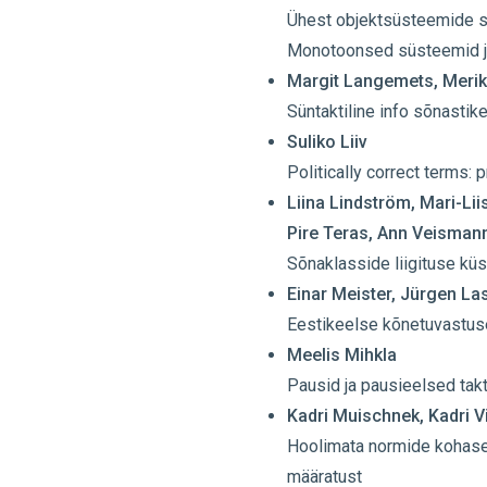
Ühest objektsüsteemide s
Monotoonsed süsteemid j
Margit Langemets, Merik
Süntaktiline info sõnastike
Suliko Liiv
Politically correct terms:
Liina Lindström, Mari-Lii
Pire Teras, Ann Veismann
Sõnaklasside liigituse kü
Einar Meister, Jürgen La
Eestikeelse kõnetuvastu
Meelis Mihkla
Pausid ja pausieelsed ta
Kadri Muischnek, Kadri V
Hoolimata normide kohasel
määratust