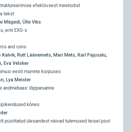
truktureerimise efektiivsest meetodist
a tekst
e Mägedi, Ülle Viks
s, eriti EXS-s
 pros and cons
s Kalvik, Rutt Läänemets, Mari Mets, Karl Pajusalu,
, Eva Velsker
simusi eesti murrete korpuses
sn, Lya Meister
se andmebaas: lõpparuanne
ktipikendused kõnes
ider
t püstitatud ülesandest näivad tulemused teisel pool