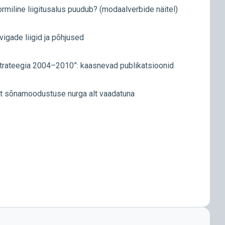
 vormiline liigitusalus puudub? (modaalverbide näitel)
vigade liigid ja põhjused
strateegia 2004–2010”: kaasnevad publikatsioonid
st sõnamoodustuse nurga alt vaadatuna