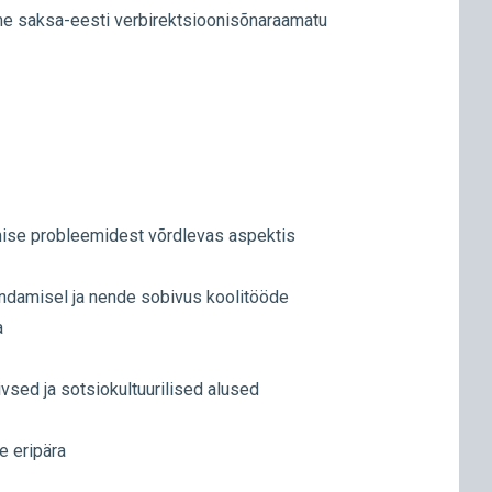
me saksa-eesti verbirektsioonisõnaraamatu
imise probleemidest võrdlevas aspektis
 hindamisel ja nende sobivus koolitööde
a
vsed ja sotsiokultuurilised alused
e eripära