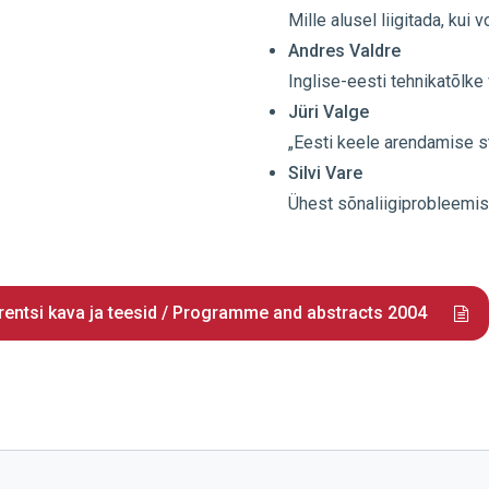
Mille alusel liigitada, kui
Andres Valdre
Inglise-eesti tehnikatõlke 
Jüri Valge
„Eesti keele arendamise 
Silvi Vare
Ühest sõnaliigiprobleemi
entsi kava ja teesid / Programme and abstracts 2004