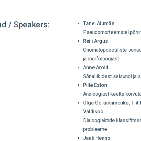
ad / Speakers:
Tanel Alumäe
Pseudomorfeemidel põhin
Reili Argus
Onomatopoeetiliste sõnade
ja morfoloogiast
Anne Arold
Sõnaliikidest seisundi ja
Pille Eslon
Analoogiast keelte kõrvut
Olga Gerassimenko, Tiit 
Valdisoo
Dialoogiaktide klassifitse
probleeme
Jaak Henno