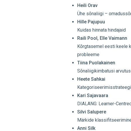
Heili Orav
Ühe sõnaliigi – omadussõn
Hille Pajupuu
Kuidas hinnata hindajaid
Raili Pool, Elle Vaimann
Kõrgtasemel eesti keele k
probleeme
Tiina Puolakainen
Sõnaliigikimbatusi arvutus
Heete Sahkai
Kategoriseerimisstrateegi
Kari Sajavaara
DIALANG: Learner-Centre
Silvi Salupere
Märkide klassifitseerimin
Anni Silk