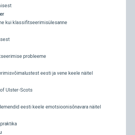
misest
er
e kui klassifitseerimisülesanne
isest
itseerimise probleeme
rimisvõimalustest eesti ja vene keele näitel
 of Ulster-Scots
lemendid eesti keele emotsioonisõnavara näitel
praktika
u