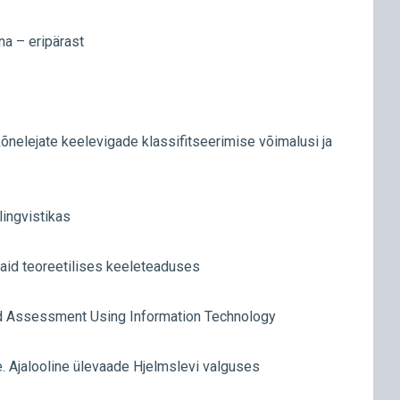
a – eripärast
õnelejate keelevigade klassifitseerimise võimalusi ja
lingvistikas
aid teoreetilises keeleteaduses
d Assessment Using Information Technology
e. Ajalooline ülevaade Hjelmslevi valguses