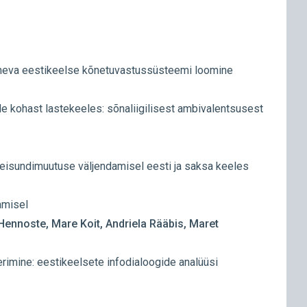
eva eestikeelse kõnetuvastussüsteemi loomine
 kohast lastekeeles: sõnaliigilisest ambivalentsusest
 seisundimuutuse väljendamisel eesti ja saksa keeles
amisel
Hennoste, Mare Koit, Andriela Rääbis, Maret
erimine: eestikeelsete infodialoogide analüüsi