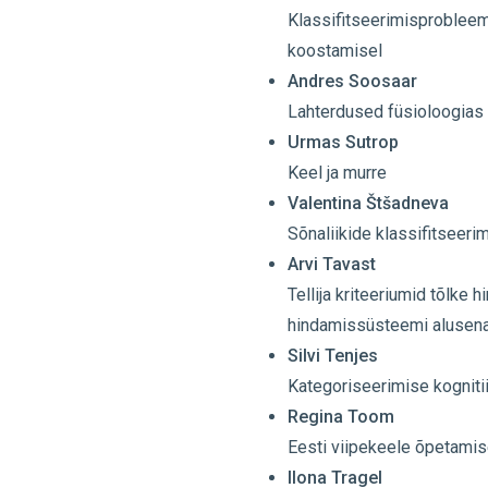
Klassifitseerimisproblee
koostamisel
Andres Soosaar
Lahterdused füsioloogias
Urmas Sutrop
Keel ja murre
Valentina Štšadneva
Sõnaliikide klassifitseer
Arvi Tavast
Tellija kriteeriumid tõlke
hindamissüsteemi alusen
Silvi Tenjes
Kategoriseerimise kognitii
Regina Toom
Eesti viipekeele õpetamis
Ilona Tragel