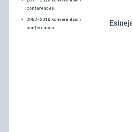
2011–2020 konverentsid /
conferences
2002–2010 konverentsid /
Esinej
conferences