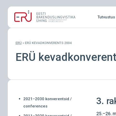
Skip
to
Tutvustus
main
content
ERÜ
»
ERÜ KEVADKONVERENTS 2004
ERÜ kevadkonverent
3. r
2021–2030 konverentsid /
conferences
25.–26. m