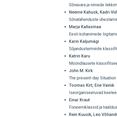
Sõnavara ja nimede tekki
Neeme Kahusk, Kadri Vid
Sõnatähenduste ühestamin
Marja Kallasmaa
Eesti kohanimede liigitam
Karin Kaljumägi
Sõjandusterminite klassif
Katrin Karu
Mööndlausete klassifitsee
John M. Kirk
The present-day Situation
Toomas Kirt, Ene Vainik
Iseorganiseeruvad keelee
Einar Kraut
Foneemiklassid ja hääldus
Rein Kuusik, Leo Võhand