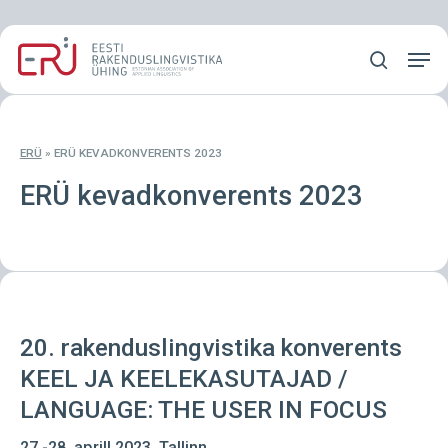
Skip
Menu
to
Men
main
search
content
ERÜ
»
ERÜ KEVADKONVERENTS 2023
ERÜ kevadkonverents 2023
20. rakenduslingvistika konverents
KEEL JA KEELEKASUTAJAD /
LANGUAGE: THE USER IN FOCUS
27.-28. aprill 2023, Tallinn