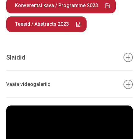
Konverentsi kava / Programme 2023
Teesid / Abstracts 2023
Slaidid
Neljapäev, 27. aprill 2023 / Thursday, 27 April 2023
Vaata videogaleriid
Digital Dictionary Database for Slovenian
— Simon Krek
The treatment of idioms and conversational routines in
Woordcombinaties
— Carole Tiberius
A constructionist approach to language attrition: The
case of dative loss in Blumenau German
— Stefan
Hartmann, Antje Quick, Nikolas Koch, Claudia Maria Riehl
Automatic Part-of-Speech Tagging with CLAWS 7: Impact