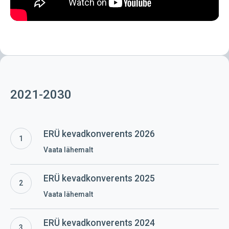
Russian spoken discourse
— Ilenia Del Popolo Marchitto
Kuna külastan tihti Tartu kaubamaja, siis on juba
enamvähem meelde jäänud kassatibid/kassatädid.
Sooliselt markeeritud ametinimetused eesti keeles
—
Elisabeth Kaukonen
Local Russian in Kalmykia and mixed Kalmyk
— Vlada
Baranova
2021-2030
Kujundlik mõtlemine 2020—2022 keelekriisis
— Ene Vainik,
Geda Paulsen
Multilingual Tallinn: a pilot study on soundscape and
ERÜ
linguistic landscape
— Kapitalina Fedorova, NataljaTšuikina
ERÜ kevadkonverents 2026
kevadkonverents
Spontaanses stiilis kõnesüntees
— Liisi Piits, Heete Sahkai,
Vaata lähemalt
2026
Liis Ermus, Indrek Hein, Meelis Mihkla, Indrek Kiissel, Kristjan
Suluste, Egert Männisalu, Rene Altrov, Hille Pajupuu, Jaan
ERÜ
ERÜ kevadkonverents 2025
Pajupuu
kevadkonverents
Building a language: applying the traceback method to a
Vaata lähemalt
2025
2-year-old Estonian-English bilingual’s data
— Piret Baird
ERÜ
Kõnetempo varieerumine eesti keeles
— Pärtel Lippus,
ERÜ kevadkonverents 2024
kevadkonverents
Maarja-Liisa Pilvik, Kaidi Lõo, Anton Malmi, Liina Lindström