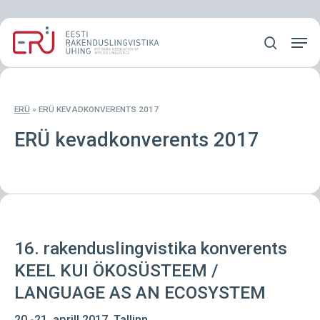
Skip
Menu
to
Men
main
search
content
ERÜ
»
ERÜ KEVADKONVERENTS 2017
ERÜ kevadkonverents 2017
16. rakenduslingvistika konverents
KEEL KUI ÖKOSÜSTEEM /
LANGUAGE AS AN ECOSYSTEM
20.-21. aprill 2017, Tallinn