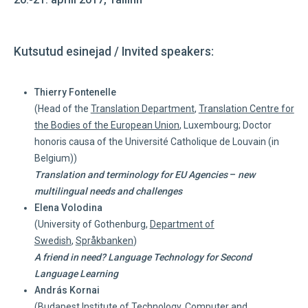
Kutsutud esinejad / Invited speakers:
Thierry Fontenelle
(Head of the
Translation Department
,
Translation Centre for
the Bodies of the European Union
, Luxembourg;
Doctor
honoris causa
of
the Université Catholique de Louvain (in
Belgium)
)
Translation and terminology for EU Agencies
–
new
multilingual needs and challenges
Elena Volodina
(University of Gothenburg,
Department of
Swedish
,
Språkbanken
)
A friend in need? Language Technology for Second
Language Learning
András Kornai
(
Budapest Institute of Technology,
Computer and