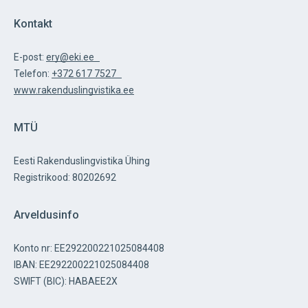
Kontakt
E-post:
ery@eki.ee
Telefon:
+372 617 7527
www.rakenduslingvistika.ee
MTÜ
Eesti Rakenduslingvistika Ühing
Registrikood: 80202692
Arveldusinfo
Konto nr: EE292200221025084408
IBAN: EE292200221025084408
SWIFT (BIC): HABAEE2X