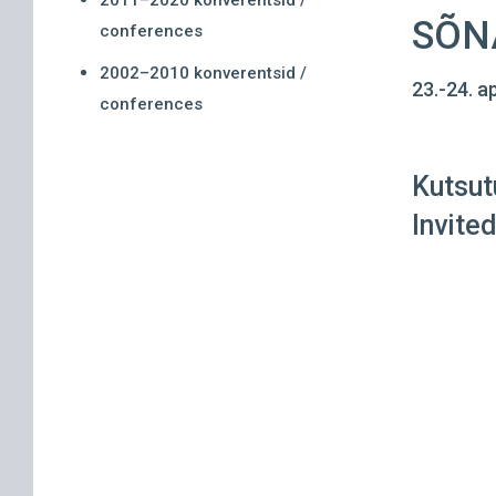
2011–2020 konverentsid /
SÕN
conferences
2002–2010 konverentsid /
23.-24. ap
conferences
Kutsut
Invite