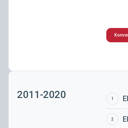
Konve
2011-2020
ERÜ
E
kevadkonv
2020
ERÜ
E
kevadkonv