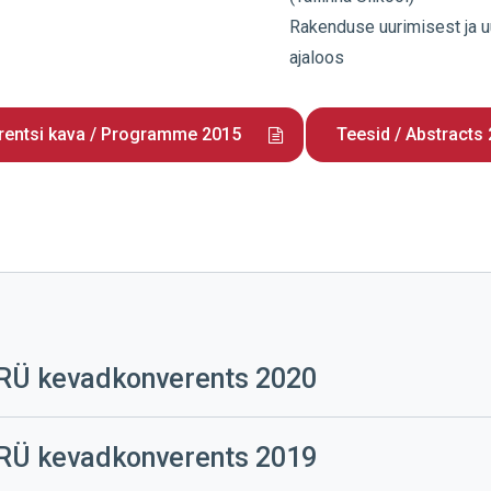
Rakenduse uurimisest ja 
ajaloos
rentsi kava / Programme 2015
Teesid / Abstracts
RÜ kevadkonverents 2020
erents
RÜ kevadkonverents 2019
erents