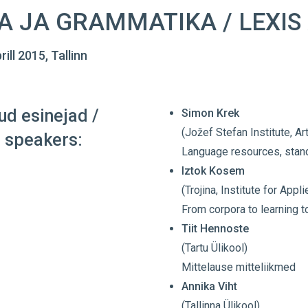
A JA GRAMMATIKA / LEXI
rill 2015, Tallinn
ud esinejad /
Simon Krek
(Jožef Stefan Institute, Art
d speakers:
Language resources, stan
Iztok Kosem
(Trojina, Institute for App
From corpora to learning t
Tiit Hennoste
(Tartu Ülikool)
Mittelause mitteliikmed
Annika Viht
(Tallinna Ülikool)