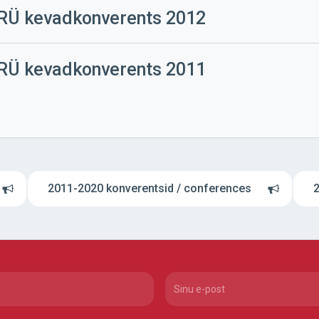
RÜ kevadkonverents 2012
erents
RÜ kevadkonverents 2011
erents
2011-2020 konverentsid / conferences
2
red)
Email
(Required)