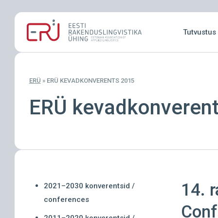
Skip
to
Tutvustus
main
content
ERÜ
»
ERÜ KEVADKONVERENTS 2015
ERÜ kevadkonverent
14. 
2021–2030 konverentsid /
conferences
Conf