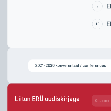
ERÜ
E
kevadkonv
2012
ERÜ
E
kevadkonv
2011
2021-2030 konverentsid / conferences
Liitun ERÜ uudiskirjaga
CAPTCHA
Nimi
(Requi