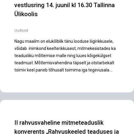
vestlusring 14. juunil kl 16.30 Tallinna
Ülikoolis
Uudised
Nagu maailm on elukõlblik tänu looduse liigirikkusele,
võidab inimkond keelterikkusest, mitmekesistades ka
teadusliku mõtlemise malle ning luues kõigekülgset
teadmust. Mõtlemisvahendina täpselt ja otstarbekalt
toimiv keel paneb tõhusalt toimima iga tegevusala….
II rahvusvaheline mitmeteaduslik
konverents „Rahvuskeeled teaduses ja