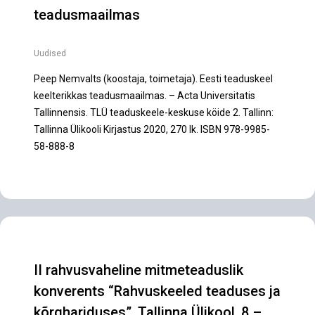
teadusmaailmas
Uudised
Peep Nemvalts (koostaja, toimetaja). Eesti teaduskeel
keelterikkas teadusmaailmas. – Acta Universitatis
Tallinnensis. TLÜ teaduskeele-keskuse köide 2. Tallinn:
Tallinna Ülikooli Kirjastus 2020, 270 lk. ISBN 978-9985-
58-888-8
II rahvusvaheline mitmeteaduslik
konverents “Rahvuskeeled teaduses ja
kõrghariduses”, Tallinna Ülikool, 8.–