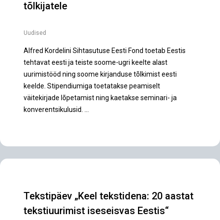
tõlkijatele
Uudised
Alfred Kordelini Sihtasutuse Eesti Fond toetab Eestis
tehtavat eesti ja teiste soome-ugri keelte alast
uurimistööd ning soome kirjanduse tõlkimist eesti
keelde. Stipendiumiga toetatakse peamiselt
väitekirjade lõpetamist ning kaetakse seminari- ja
konverentsikulusid. …
Tekstipäev „Keel tekstidena: 20 aastat
tekstiuurimist iseseisvas Eestis“