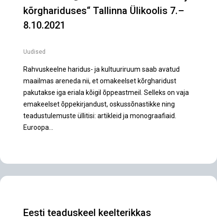
kõrghariduses“ Tallinna Ülikoolis 7.–
8.10.2021
Uudised
Rahvuskeelne haridus- ja kultuuriruum saab avatud
maailmas areneda nii, et omakeelset kõrgharidust
pakutakse iga eriala kõigil õppeastmeil. Selleks on vaja
emakeelset õppekirjandust, oskussõnastikke ning
teadustulemuste üllitisi: artikleid ja monograafiaid.
Euroopa…
Eesti teaduskeel keelterikkas