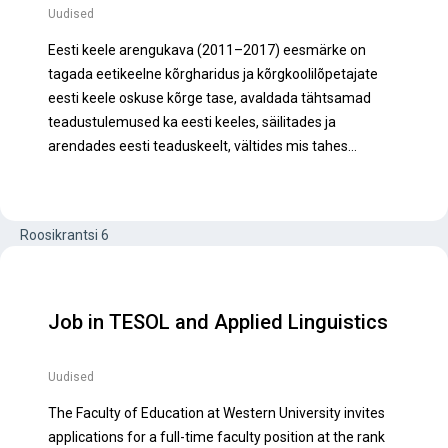
Uudised
Eesti keele arengukava (2011–2017) eesmärke on
tagada eetikeelne kõrgharidus ja kõrgkoolilõpetajate
eesti keele oskuse kõrge tase, avaldada tähtsamad
teadustulemused ka eesti keeles, säilitades ja
arendades eesti teaduskeelt, vältides mis tahes…
Aadress
Eesti Rakenduslingvistika Ühing
Roosikrantsi 6
10119 Tallinn
ESTONIA
Job in TESOL and Applied Linguistics
Kontakt
Uudised
E-post:
ery@eki.ee
Telefon:
+372 617 7527
The Faculty of Education at Western University invites
www.rakenduslingvistika.ee
applications for a full-time faculty position at the rank