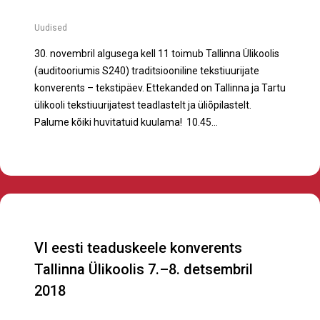
Uudised
30. novembril algusega kell 11 toimub Tallinna Ülikoolis
(auditooriumis S240) traditsiooniline tekstiuurijate
konverents – tekstipäev. Ettekanded on Tallinna ja Tartu
ülikooli tekstiuurijatest teadlastelt ja üliõpilastelt.
Palume kõiki huvitatuid kuulama! 10.45…
Liitun ERÜ uudiskirjaga
CAPTCHA
Nimi
(Required)
VI eesti teaduskeele konverents
Tallinna Ülikoolis 7.–8. detsembril
Email
(Required)
2018