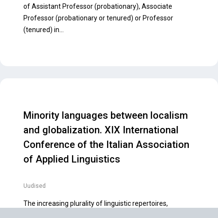
of Assistant Professor (probationary), Associate
Professor (probationary or tenured) or Professor
MTÜ
(tenured) in…
Eesti Rakenduslingvistika Ühing
Registrikood: 80202692
Arveldusinfo
Konto nr: EE292200221025084408
Minority languages between localism
IBAN: EE292200221025084408
and globalization. XIX International
SWIFT (BIC): HABAEE2X
Conference of the Italian Association
of Applied Linguistics
web by avocado
Uudised
© 2026 Eesti Rakenduslingvistika Ühing.
The increasing plurality of linguistic repertoires,
determined by the growing mobility of both individuals’