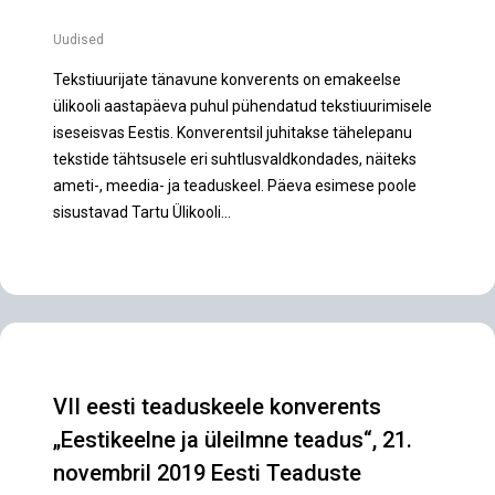
Uudised
Tekstiuurijate tänavune konverents on emakeelse
ülikooli aastapäeva puhul pühendatud tekstiuurimisele
iseseisvas Eestis. Konverentsil juhitakse tähelepanu
tekstide tähtsusele eri suhtlusvaldkondades, näiteks
ameti-, meedia- ja teaduskeel. Päeva esimese poole
sisustavad Tartu Ülikooli…
VII eesti teaduskeele konverents
„Eestikeelne ja üleilmne teadus“, 21.
novembril 2019 Eesti Teaduste