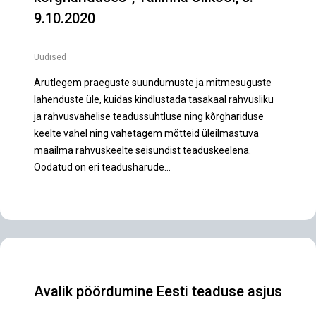
9.10.2020
Uudised
Arutlegem praeguste suundumuste ja mitmesuguste
lahenduste üle, kuidas kindlustada tasakaal rahvusliku
ja rahvusvahelise teadussuhtluse ning kõrghariduse
keelte vahel ning vahetagem mõtteid üleilmastuva
maailma rahvuskeelte seisundist teaduskeelena.
Oodatud on eri teadusharude…
Avalik pöördumine Eesti teaduse asjus