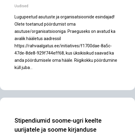
Uudised
Lugupeetud asutuste ja organisatsioonide esindajad!
Olete toetanud pöördumist oma
asutuse/organisatsiooniga. Praeguseks on avatud ka
avalik hääletus aadressil
https://rahvaalgatus.ee/initiatives/f1700dae-8a5c-
47de-8de8-929f744eff68, kus üksikisikud saavad ka
anda pöördumisele oma hääle. Riigikokku pöördumine
küll juba…
Stipendiumid soome-ugri keelte
uurijatele ja soome kirjanduse