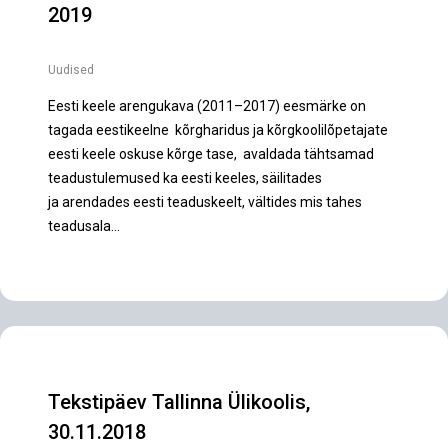
2019
Uudised
Eesti keele arengukava (2011–2017) eesmärke on
tagada eestikeelne kõrgharidus ja kõrgkoolilõpetajate
eesti keele oskuse kõrge tase, avaldada tähtsamad
teadustulemused ka eesti keeles, säilitades
ja arendades eesti teaduskeelt, vältides mis tahes
teadusala…
Tekstipäev Tallinna Ülikoolis,
30.11.2018